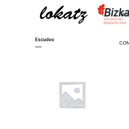
INI
Escudos
CO